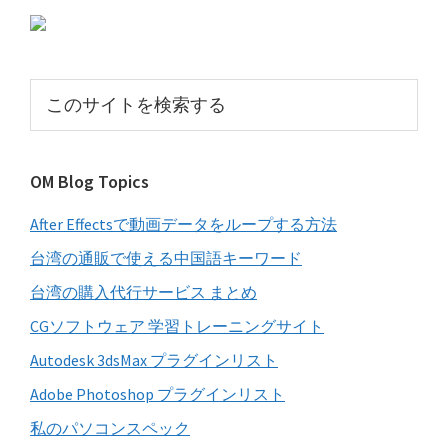
初
の
サ
こ
イ
の
サ
ド
イ
バ
OM Blog Topics
ト
ー
を
After Effectsで動画データをループする方法
検
索
台湾の通販で使える中国語キーワード
す
台湾の購入代行サービス まとめ
る
CGソフトウェア 学習トレーニングサイト
Autodesk 3dsMax プラグインリスト
Adobe Photoshop プラグインリスト
私のパソコンスペック