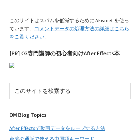
このサイトはスパムを低減するために Akismet を使っ
ています。
コメントデータの処理方法の詳細はこちら
をご覧ください
。
最
[PR] CG専門講師の初心者向けAfter Effects本
初
の
サ
こ
イ
の
サ
ド
イ
バ
OM Blog Topics
ト
ー
を
After Effectsで動画データをループする方法
検
索
台湾の通販で使える中国語キーワード