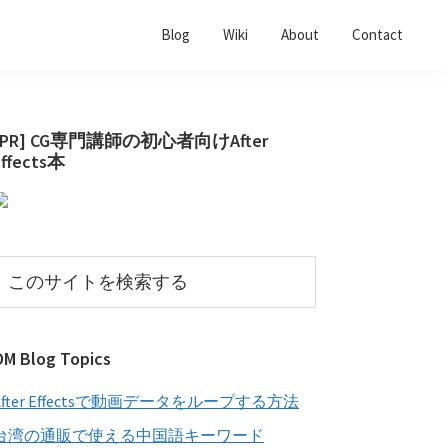
Blog
Wiki
About
Contact
最
[PR] CG専門講師の初心者向けAfter
Effects本
初
の
サ
イ
こ
の
ド
サ
バ
イ
OM Blog Topics
ー
ト
を
After Effectsで動画データをループする方法
検
索
台湾の通販で使える中国語キーワード