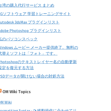
す
台湾の購入代行サービス まとめ
る
CGソフトウェア 学習トレーニングサイト
Autodesk 3dsMax プラグインリスト
Adobe Photoshop プラグインリスト
私のパソコンスペック
Windows ムービー メーカー提供終了。無料の
代替えソフトは「フォト」です。
Photoshopのテキストレイヤー名の自動更新
設定を復元する方法
PSDデータが開けない場合の対処方法
OM Wiki Topics
M Wiki
Formatting Syntax - ↷ 移動操作に合わせてリ