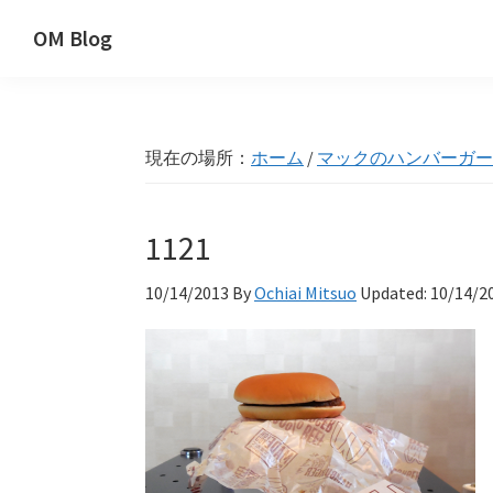
Skip
Skip
Skip
OM Blog
to
to
to
Digital
primary
main
primary
Artist
navigation
content
sidebar
Hacks!
現在の場所：
ホーム
/
マックのハンバーガー
1121
10/14/2013
By
Ochiai Mitsuo
Updated:
10/14/2